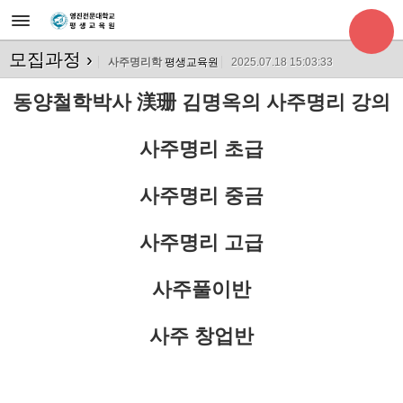
모집과정
›
사주명리학
평생교육원
2025.07.18 15:03:33
동양철학박사 渼珊 김명옥의 사주명리 강의
사주명리 초급
사주명리 중금
사주명리 고급
사주풀이반
사주 창업반