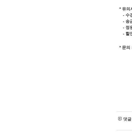
* 유의
- 수
- 송
- 정
- 할
* 문의
댓