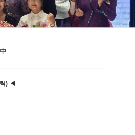
 中
릭) ◀