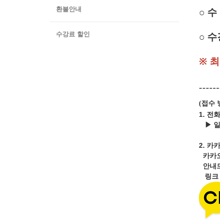
환불안내
○
수 
○ 수
수강료 할인
※ 
------
접수 
(
1. 전
▶ 
2.
카카
카카
안내드
링