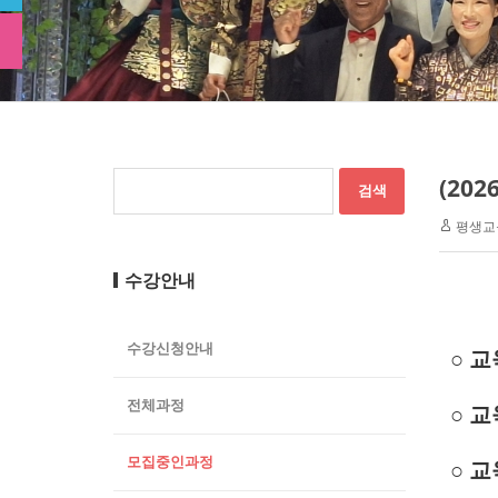
(20
평생교
수강안내
수강신청안내
○ 
전체과정
○ 교
모집중인과정
○ 