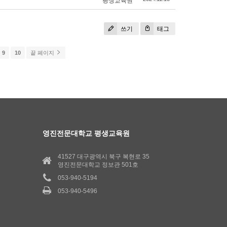
평생교육원
쓰기
태그
9
10
끝 페이지
영진전문대학교 평생교육원
41527 대구광역시 북구 복현로 35
영진전문대학교 정보관 501호
053-940-5194
053-940-5496