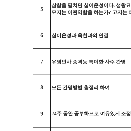
삼합을 펼치면 십이운성이다
생왕묘
.
5
묘지는 어떤역할을 하는가
고지는 
?
십이운성과 육친과의 연결
6
유명인사 종격등 특이한 사주 간명
7
모든 간명방법 총정리 하여
8
주 동안 공부하므로 여유있게 조
9
24