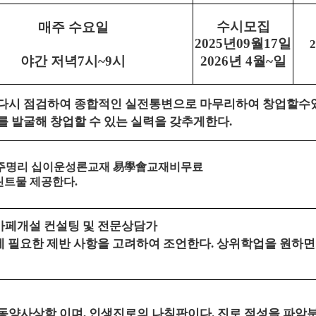
수시모집
매주 수요일
년
월
일
2025
09
17
2
야간 저녁
시
시
년
월
일
7
~9
2026
4
~
 다시 점검하여 종합적인 실전통변으로 마무리하여 창업할수
를 발굴해 창업할 수 있는 실력을 갖추게한다
.
주명리 십이운성론교재
易學會
교재비무료
린트물 제공한다
.
카페개설 컨설팅 및 전문상담가
 필요한 제반 사항을 고려하여 조언한다
상위학업을 원하면
.
 동양사상학 이며
인생진로의 나침판이다
진로 적성을 파악
,
.