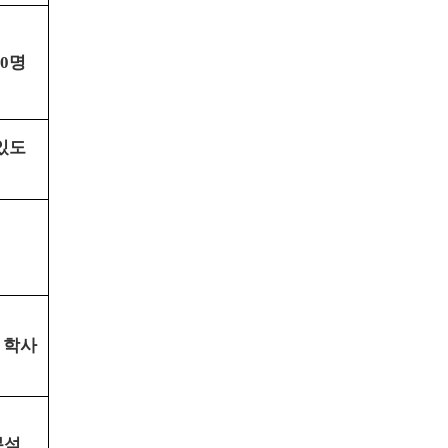
명
0
있도
 학사
분석