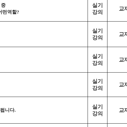
 중
실기
교
어떤역할
강의
?
실기
교
강의
실기
교
강의
실기
교
강의
실기
정됩니다
교
.
강의