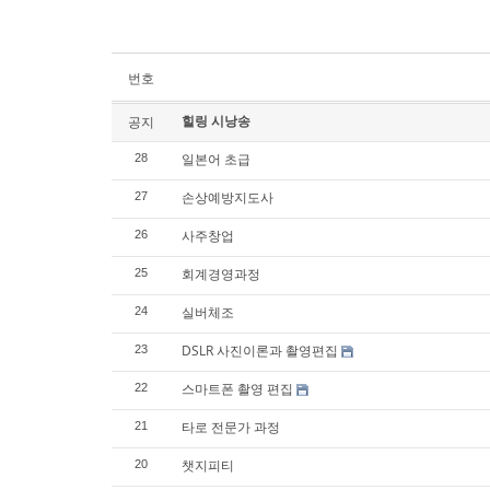
번호
힐링 시낭송
공지
일본어 초급
28
손상예방지도사
27
사주창업
26
회계경영과정
25
실버체조
24
DSLR 사진이론과 촬영편집
23
스마트폰 촬영 편집
22
타로 전문가 과정
21
챗지피티
20