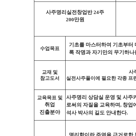
사주명리실전창업반
주
24
만원
200
기초를 마스터하여 기초부터
수업목표
록 작명과 자기만의 무기하나
사
교재 및
참고도서
실전사주풀이에 필요한 각종 프
사주명리 상담실 운영 및 사주
교육목표 및
취업
로써의 자질을 교육하며
창업에
,
진출분야
석사 박사의 길도 안내한다
.
명리학이란 주역을 근거로한