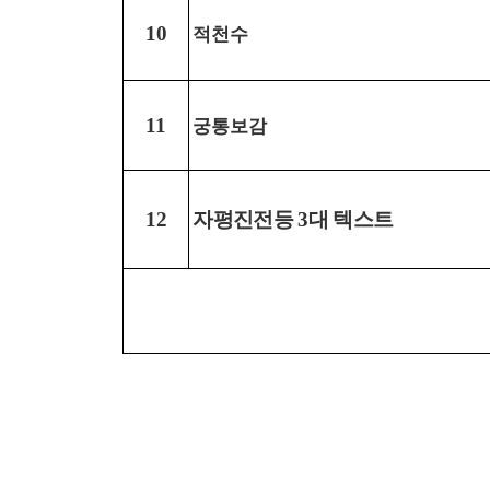
적천수
10
궁통보감
11
자평진전등
대 텍스트
12
3