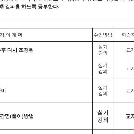
 취길피흉 하도록 공부한다
.
 강 의 계 획
수업방법
학습
실기
추후 다시 조정됨
교
강의
실기
교
강의
실기
풀이
교
강의
실기
 간명
풀이
방법
교
(
)
강의