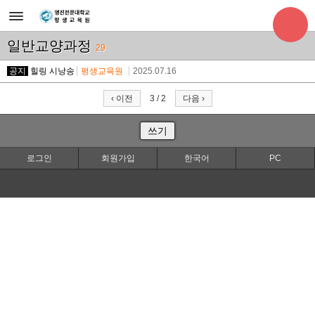
일반교양과정
29
공지
힐링 시낭송
평생교육원
2025.07.16
‹ 이전
3 / 2
다음 ›
쓰기
로그인
회원가입
한국어
PC