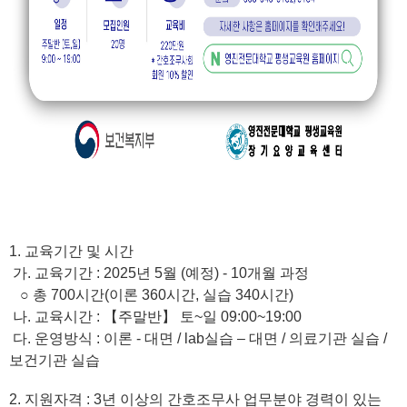
1.
교육기간 및 시간
가
.
교육기간
: 2025
년 5월 (예정)
- 10
개월 과정
○
총
700
시간
(
이론
360
시간
,
실습
340
시간
)
나
.
교육시간
:
【
주말반
】 토~일 09:00~19:00
다
.
운영방식
:
이론
-
대면
/ lab
실습
–
대면
/
의료기관 실습 /
보건기관 실습
2.
지원자격
: 3
년 이상의 간호조무사 업무분야 경력이 있는