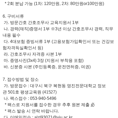
* 2회 분납 가능 (1차: 120만원, 2차: 80만원or100만원)
6.
구비서류
가
.
방문간호 간호조무사 교육지원서
1
부
나
.
경력
(
재직
)
증명서
1
부
※
3
년 이상 간호조무사 경력
,
직무
내용 필수
다
. 4
대보험 증빙서류
1
부
(
고용보험가입확인서 또는 건강보
험자격득실확인서 등
)
라
.
간호조무사 자격증 사본
1
부
마
.
증명사진
(3x4) 3
장
(
지원서 부착용 포함
)
바
.
신분증 사본
(
주민등록증
,
운전면허증
,
여권
)
7.
접수방법 및 장소
가
.
방문접수
:
대구시 북구 복현동 영진전문대학교 정보
관
501
호 평생교육원 (
41527)
나.
팩스접수
: 053-940-5496
*
팩스로 지원서를 접수한 경우 추후 원본 제출
必
* 팩스 발송 시 연락 바랍니다.
다. 이메일접수 : alzl93071@yju.ac.kr