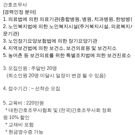
간호조무사
[
경력인정 분야]
1.
의료법에 의한 의료기관
(
종합병원
,
병원
,
치과병원
,
한방병원
2.
노인복지법에 의한 노인복지시설
(
주거복지시설
,
의료복지시
문기관
)
3.
노인장기요양보험법에 의한 장기요양기관
4. 지역보건법에 의한 보건소
,
보건의료원 및 보건지소
5.
농어촌 등 보건의료를 위한 특별조치법에 의한 보건진료소
3.
모집인원
:
주말반 20명
(최소인원 20명 미달시 일정이 변경 될 수 있음)
4.
접수기간
: ~
선착순 모집
5.
교육비
: 220
만원
*
대한간호조무사협회 및
(
전국
)
간호조무사회 정회
원 10% 할인
* 교재비 포함
* 현금영수증 가능