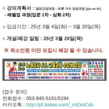
○
강의계획서 :
일반교양과정 - 트롯 가수 양성과정 (yju.ac.kr)
- 레벨업 과정(입문 1차 - 심화 2차)
○
입금기간
:
25년 3월 4일
(화)
~
3월
20일(목
)
○
개설
/
폐강 알림
:
25년
3
월 20
일(목
)
※
최소인원 미만 모집시 폐강 될 수 있습니다
.
(접수 문의)
전화접수 : 053-940-5191/5194
카카오톡 :
http://pf.kakao.com/_mExoCxb