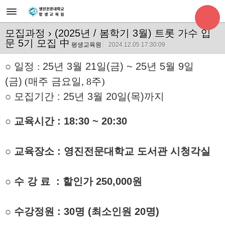
모집과정
› (2025년 / 봄학기 3월) 트롯 가수 입
문 5기 모집 中
평생교육원
2024.12.05 17:30:09
○
일정
:
25
년 3월 21
일(금) ~ 25년 5월 9일
(금)
(
매주 금요일
, 8
주
)
○
모집기간
:
25
년
3
월 20
일(목)까지
○
교육시간 : 18:30 ~ 20:30
○
교육장소
:
영진전문대학교 도서관 시청각실
○
수 강 료 :
할인가 25
0,000원
○
수강정원 : 30명
(
최소인원
20
명
)