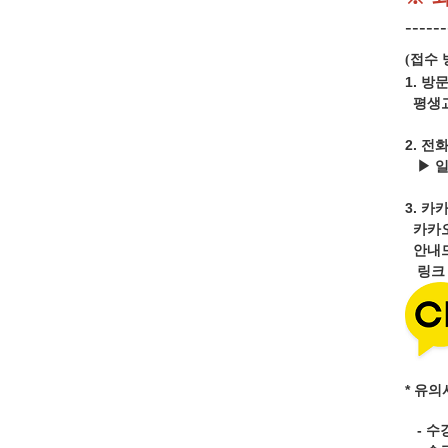
------
접수 
(
1. 방
평생교
2. 전
▶ 
3.
카카
카카
안내드
링
* 유의
- 수