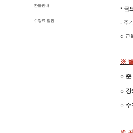
환불안내
* 금
수강료 할인
- 주간
○ 교
※ 
○ 
○
강
○
수
※
최