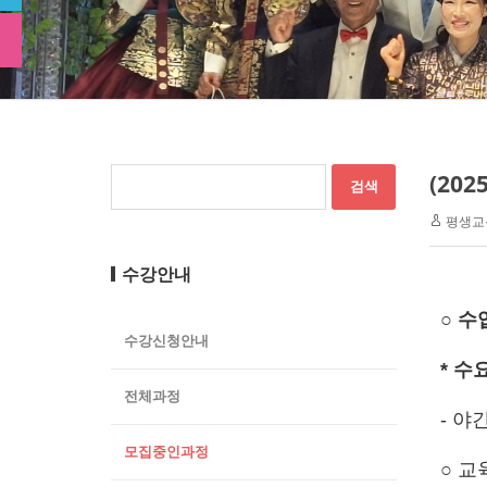
(20
평생교
수강안내
○ 수
수강신청안내
* 수
전체과정
- 야간
모집중인과정
○ 교