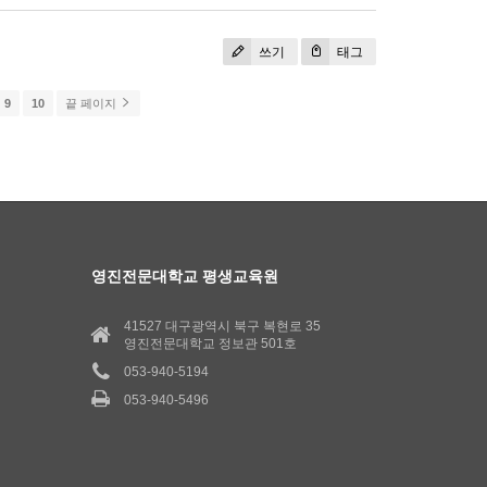
쓰기
태그
9
10
끝 페이지
영진전문대학교 평생교육원
41527 대구광역시 북구 복현로 35
영진전문대학교 정보관 501호
053-940-5194
053-940-5496