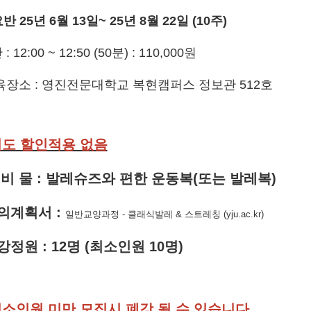
요반 25년 6월 13일~ 25년 8월 22일 (10주)
 : 12:00 ~ 12:50 (50분) : 110,000원
육장소 : 영진전문대학교 복현캠퍼스 정보관 512호
별도 할인적용 없음
준 비 물 : 발레슈즈와 편한 운동복(또는 발레복)
의계획서
:
일반교양과정 - 클래식발레 & 스트레칭 (yju.ac.kr)
강정원
: 12
명
(
최소인원 10
명
)
소인원 미만 모집시 폐강
될 수 있습니다
.