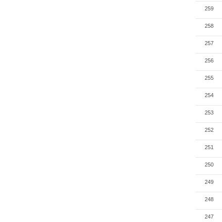
259
258
257
256
255
254
253
252
251
250
249
248
247