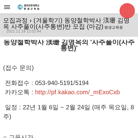
모집과정
› (겨울학기) 동양철학박사 渼珊 김명
옥 사주풀이(사주통변)반 모집 (마감)
평생교육원
2021.11.19 12:02:44
동양철학박사 渼珊 김명옥의 '사주풀이(사주
통변)
'
(접수 문의)
전화접수 : 053-940-5191/5194
카카오톡 :
http://pf.kakao.com/_mExoCxb
일정 : 22년 1월 6일 ~ 2월 24일 (매주 목요일, 8
주)
○ 교육시간