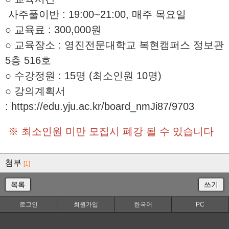
사주풀이반 : 19:00~21:00, 매주 목
요일
○ 교육료 : 300,000원
○ 교육장소 : 영진전문대학교 복현캠퍼스 정보관
5층 516호
○ 수강정원 : 15명 (최소인원 10명)
○ 강의계획서
:
https://edu.yju.ac.kr/board_nmJi87/9703
※ 최소인원 미만 모집시 폐강 될 수 있습니다
첨부
[1]
목록
쓰기
로그인
회원가입
한국어
PC