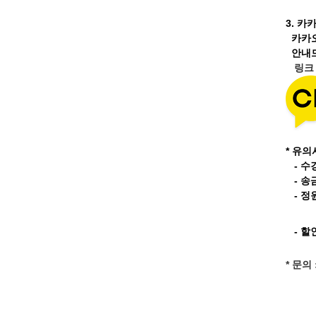
3.
카카
카카
안내드
링
* 유의
- 수
- 송
- 정
- 할
* 문의