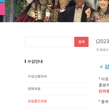
(20
평생교
수강안내
< 
수강신청안내
* 아
충분히
전체과정
반려
모집중인과정
* 풍