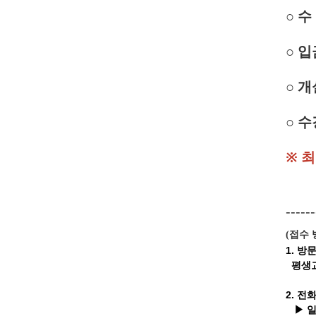
○
수 
○ 입
○ 개
○ 수
※ 
------
접수 
(
1. 방
평생교
2. 전
▶ 