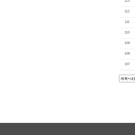
113
112
111
110
109
108
107