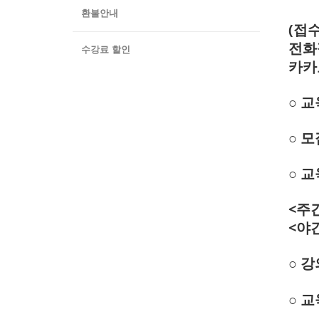
환불안내
(접수
전화접
수강료 할인
카카
○ 
○
모집
○ 
<주간>
<야간
○ 
○ 