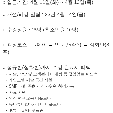
○
입금
기간: 4
월 11
일
(
화) ~ 4월 13일(목)
○
개설
/
폐강 알림
: 23
년 4
월 14
일
(
금
)
○
수강정원
: 15
명
(
최소인원
10
명
)
○ 과정코스 : 원데이
→
입문반(4주)
→
심화반(8
주)
○ 정규반(심화반)까지 수강 완료시 혜택
-
시술
,
상담 및 고객관리 마케팅 등 끊임없는 피드백
- 개인모델 시술 공간 지원
- SMP
대회 주최시 심사위원 참여가능
- 자료 지원
- 영진 평생교육 디플로마
- 유나뷰티
&
아카데미 디플로마
- K
뷰티
SMP
수료증