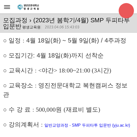
모집과정
› (2023년 봄학기/4월) SMP 두피타투
입문반
평생교육원
2023.04.06 15:43:03
○
일정
:
4
월 18
일
(
화
)
~ 5월 9일(화) / 4주과정
○
모집기간:
4
월
18
일
(
화
)
까지 선착순
○
교육시간
:
<야간> 18:00~21:00 (3시간)
○
교육장소
:
영진전문대학교 복현캠퍼스 정보
관
○
수 강 료
: 500,000
원
(
재료비 별도
)
○
강의계획서
:
일반교양과정 - SMP 두피타투 입문반 (yju.ac.kr)