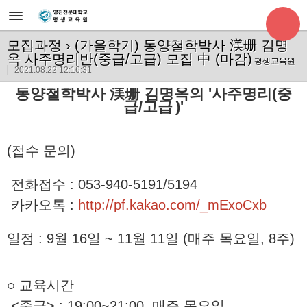
모집과정
› (가을학기) 동양철학박사 渼珊 김명
옥 사주명리반(중급/고급) 모집 中 (마감)
평생교육원
2021.08.22 12:16:31
동양철학박사 渼珊 김명옥의 '사주명리(중
급/고급
)'
(접수 문의)
전화접수 : 053-940-5191/5194
카카오톡 :
http://pf.kakao.com/_mExoCxb
일정 : 9월 16일 ~ 11월 11일 (매주 목요일, 8주)
○ 교육시간
<중급> : 19:00~21:00, 매주 목
요일