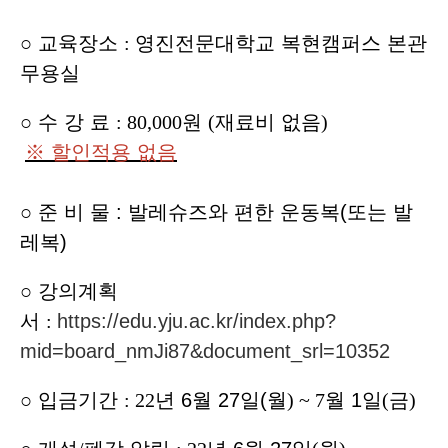
○
교육장소
:
영진전문대학교 복현캠퍼스 본관
무용실
○
수 강 료
: 80,000
원
(
재료비 없음
)
※ 할인적용 없음
○ 준 비 물 : 발레슈즈와 편한 운동복(또는 발
레복)
○
강의계획
서
:
https://edu.yju.ac.kr/index.php?
mid=board_nmJi87&document_srl=10352
○
입금기간
: 22
년
6
월
27
일(월
) ~ 7
월 1
일
(
금
)