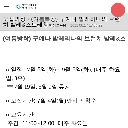
모집과정
› (여름특강) 구예나 발레리나의 브런
치 발레&스트레칭
평생교육원
2022.06.17 17:56:22
(여름방학) 구예나 발레리나의 브런치 발레&스
○
일정
: 7
월
5
일
(
화
) ~ 9
월
6
일
(
화
), (
매주 화요
일
, 8
주
)
** 7월 19일, 8월 9일 휴강
○
모집기간:
7
월
4
일
(
월
)
까지 선착순
○
교육시간
주간 11:00~12:00, 매주 화요일