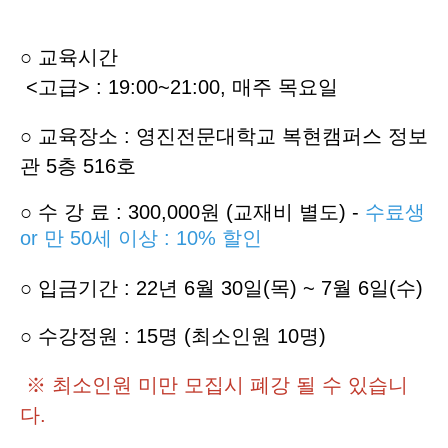
○ 교육시간
<고급> : 19:00~21:00, 매주 목
요일
○ 교육장소 : 영진전문대학교 복현캠퍼스 정보
관 5층 516호
○
수 강 료 : 300,000원 (교재비 별도) -
수료생
or 만 50세 이상 : 10% 할인
○
입
금기간 : 22년 6월 30일(목) ~ 7월 6일(수)
○ 수강정원 : 15명 (최소인원 10명)
※ 최소인원 미만 모집시 폐강 될 수 있습니
다.