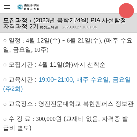
모집과정
› (2023년 봄학기/4월) PIA 사설탐정
자격과정 2기
평생교육원
2023.03.27 10:01:04
○
일정
: 4
월
12
일
(
수
) ~ 6
월
21
일
(
수
), (
매주 수요
일, 금요일
, 10
주
)
○
모집기간 :
4
월
11
일
(
화
)
까지 선착순
○
교육시간 :
19:00~21:00, 매주 수요일, 금요일
(주2회)
○
교육장소
:
영진전문대학교 복현캠퍼스 정보관
○
수 강 료
: 300,000
원
(교재
비 없음, 자격증 발
급비 별도
)