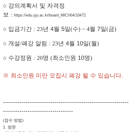
○
강의계획서 및 자격정
보
:
https://edu.yju.ac.kr/board_MlCV64/10472
○
입금기간
: 23
년
4
월
5
일
(
수
) ~ 4
월
7
일
(
금
)
○
개설
/
폐강 알림
: 23
년
4
월
10
일
(
월
)
○
수강정원
: 20
명
(
최소인원
10
명
)
※
최소인원 미만 모집시 폐강 될 수 있습니다
.
-------------------------------------------------------------
----------------------------------
접수 방법
(
)
1. 방문