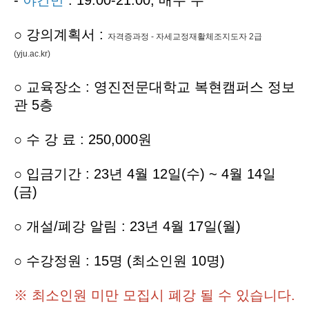
-
야간반
:
19:00-21:00, 매주 수
○ 강의계획서 :
자격증과정 - 자세교정재활체조지도자 2급
(yju.ac.kr)
○ 교육장소 : 영진전문대학교 복현캠퍼스 정보
관 5층
○
수 강 료 : 250,000원
○ 입금기간 : 23년 4월 12일(수) ~ 4월 14일
(금)
○ 개설/폐강 알림 : 23년 4월 17일(월)
○ 수강정원 : 15명 (최소인원 10명)
※ 최소인원 미만 모집시 폐강 될 수 있습니다.