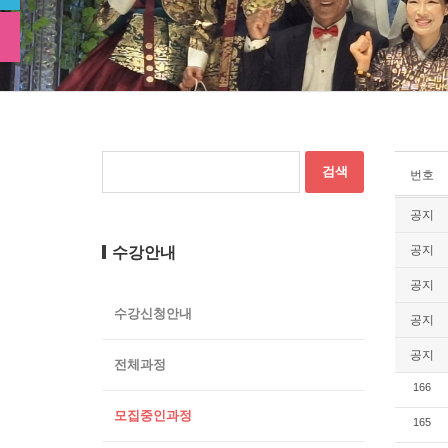
번호
공지
공지
수강안내
공지
수강신청안내
공지
공지
전체과정
166
모집중인과정
165