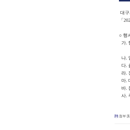
대구
「2
○ 행
가. 
나. 일
다. 
라. 
마. 
바. 
사. 
첨부 [
1