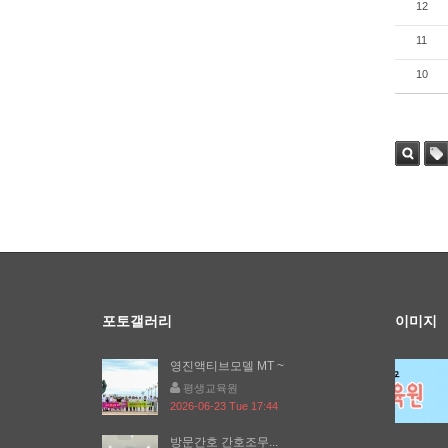
12
11
10
검색
태그
포토갤러리
이미지
영진액티브모델 MT ~
평생교육원
2026-06-23 Tue 17:44
방문간호 간호조무...