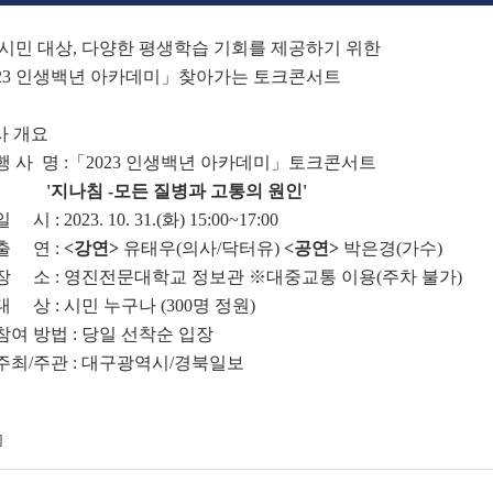
시민 대상, 다양한 평생학습 기회를 제공하기 위한
023 인생백년 아카데미」찾아가는 토크콘서트
사 개요
행 사 명 :「2023 인생백년 아카데미」토크콘서트
'지나침 -모든 질병과 고통의 원인
'
 시 : 2023. 10. 31.(화) 15:00~17:00
출 연 :
<강연>
유태우(의사/닥터유)
<공연>
박은경(가수)
장 소 : 영진전문대학교 정보관 ※대중교통 이용(주차 불가)
대 상 : 시민 누구나 (300명 정원)
참여 방법 : 당일 선착순 입장
주최/주관 : 대구광역시/경북일보
]