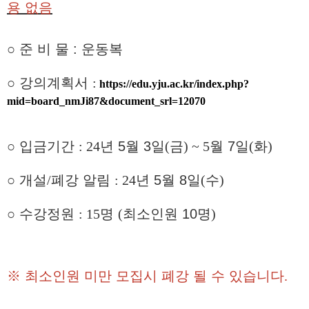
용 없음
○ 준 비 물 : 운동복
○
강의계획서
:
https://edu.yju.ac.kr/index.php?
mid=board_nmJi87&document_srl=12070
○
입금기간
: 24
년
5
월 3
일
(
금
) ~ 5
월
7
일
(
화
)
○
개설
/
폐강 알림
: 24
년
5
월
8
일
(
수
)
○
수강정원
: 15
명
(
최소인원
10
명
)
※
최소인원 미만 모집시 폐강 될 수 있습니다
.