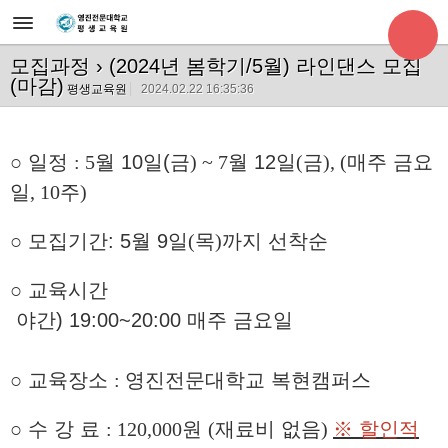
모집과정
› (2024년 봄학기/5월) 라인댄스 모집
(마감)
평생교육원
2024.02.22 16:35:36
○
일정
: 5
월
10
일(금
) ~ 7
월
12
일
(
금
), (
매주 금요
일
, 10
주
)
○
모집기간: 5
월
9
일
(
목
)
까지 선착순
○
교육시간
야간) 19:00~20:00
매주 금요일
○
교육장소
:
영진전문대학교 복현캠퍼스
○
수 강 료
: 120,000
원
(
재료비 없음
)
※ 할인적