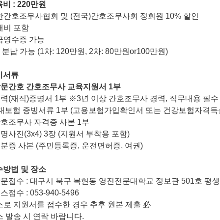
육비
: 220
만원
한간호조무사협회 및
(
전국
)
간호조무사회 정회원 10% 할인
재비 포함
금영수증 가능
 분납 가능 (1차: 120만원, 2차: 80만원or100만원)
비서류
문간호 간호조무사 교육지원서
1
부
경력
(
재직
)
증명서
1
부
※
3
년 이상 간호조무사 경력
,
직무내용 필수
대보험 증빙서류
1
부
(
고용보험가입확인서 또는 건강보험자격득
호조무사 자격증 사본
1
부
증명사진
(3x4) 3
장
(
지원서 부착용 포함
)
분증 사본
(
주민등록증
,
운전면허증
,
여권
)
수방법 및 장소
방문접수
:
대구시 북구 복현동 영진전문대학교 정보관
501
호 평생
팩스접수
: 053-940-5496
스로 지원서를 접수한 경우 추후 원본 제출
必
스 발송 시 연락 바랍니다.