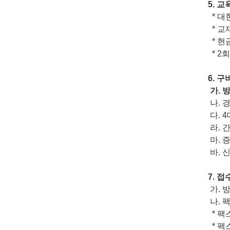
5.
교
*
대
* 교
* 현
* 2회
6.
구
가
.
방
나
.
다
. 4
라
.
간
마
.
바
.
신
7.
접
가
.
나.
*
팩
* 팩