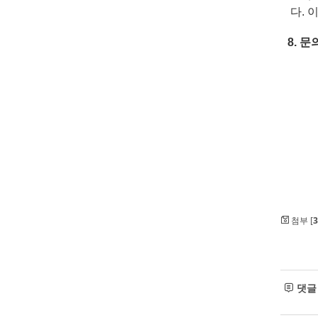
다. 이
8.
문
첨부 [
3
댓