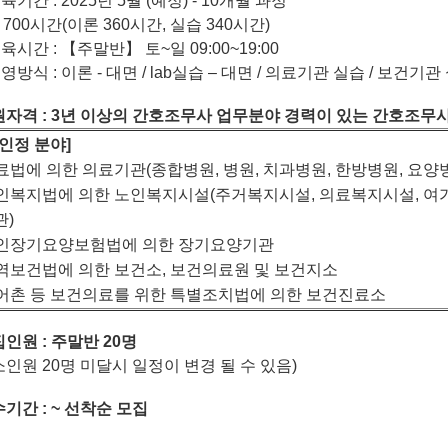
교육기간
: 2025
년 5월 (예정)
- 10
개월 과정
총
700
시간
(
이론
360
시간
,
실습
340
시간
)
교육시간
:
【
주말반
】 토~일 09:00~19:00
운영방식
:
이론
-
대면
/ lab
실습
–
대면
/
의료기관 실습 / 보건기관
원자격
: 3
년 이상의 간호조무사 업무분야 경력이 있는 간호조무
인정 분야]
료법에 의한 의료기관
(
종합병원
,
병원
,
치과병원
,
한방병원
,
요양
인복지법에 의한 노인복지시설
(
주거복지시설
,
의료복지시설
,
여
관
)
인장기요양보험법에 의한 장기요양기관
지역보건법에 의한 보건소
,
보건의료원 및 보건지소
어촌 등 보건의료를 위한 특별조치법에 의한 보건진료소
집인원
:
주말반 20명
인원 20명 미달시 일정이 변경 될 수 있음)
수기간
: ~
선착순 모집