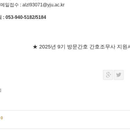
메일접수 : alzl93071@yju.ac.kr
의
:
053-940-5182/5184
★ 2025년 9기 방문간호 간호조무사 지원
]
글
0