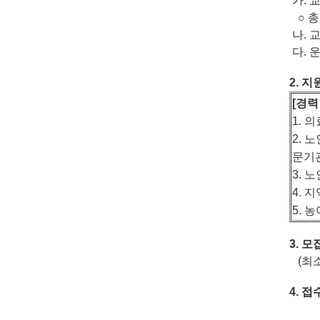
가
.
○
나
.
다
.
2.
지
[
경력
1.
의
2.
노
문기
3.
노
4. 
5.
농
3.
모
(최소
4.
접