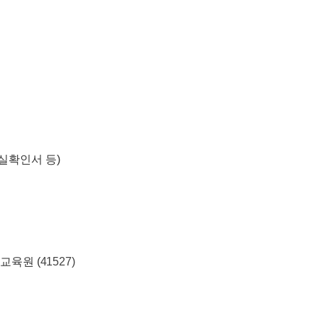
실확인서 등
)
교육원 (
41527)